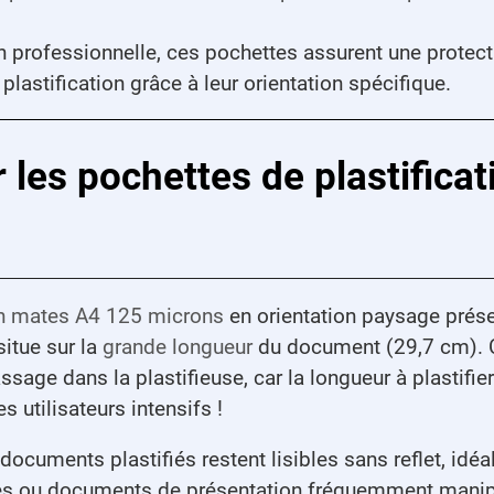
on professionnelle, ces pochettes assurent une protec
lastification grâce à leur orientation spécifique.
 les pochettes de plastifica
ion mates A4 125 microns
en orientation paysage présen
itue sur la
grande longueur
du document (29,7 cm). C
sage dans la plastifieuse, car la longueur à plastifie
s utilisateurs intensifs !
 documents plastifiés restent lisibles sans reflet, idéa
s ou documents de présentation fréquemment manip