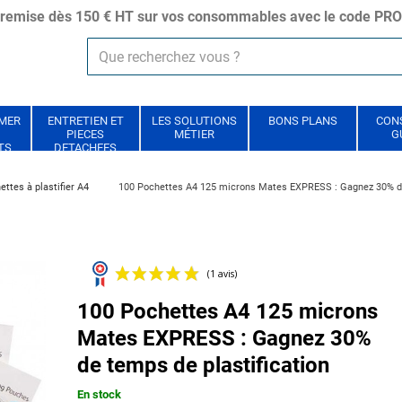
remise dès 150 € HT sur vos consommables avec le code P
IMER
ENTRETIEN ET
LES SOLUTIONS
BONS PLANS
CONS
PIECES
MÉTIER
G
TS
DETACHEES
ettes à plastifier A4
100 Pochettes A4 125 microns Mates EXPRESS : Gagnez 30% de
100 Pochettes A4 125 microns
(1 avis)
Mates EXPRESS : Gagnez 30%
de temps de plastification
En stock