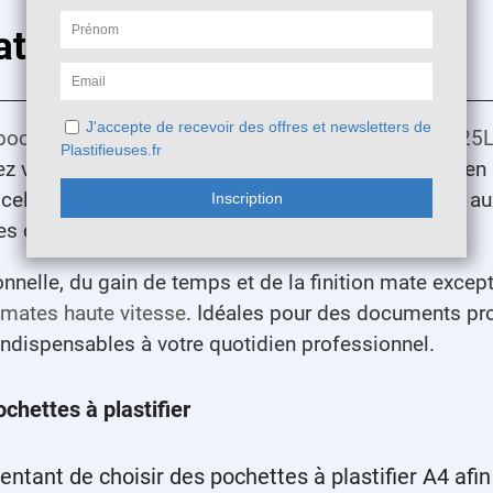
sation et précautions
pochettes de plastification haute vitesse POMA4125
rez votre document dans la pochette en veillant à bien 
 scellé en premier. Utilisez une température adaptée 
s d’air.
ionnelle, du gain de temps et de la finition mate exce
 mates haute vitesse
. Idéales pour des documents pro
indispensables à votre quotidien professionnel.
ochettes à plastifier
 tentant de choisir des pochettes à plastifier A4 af