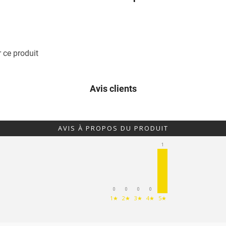
 ce produit
Avis clients
AVIS À PROPOS DU PRODUIT
1
0
0
0
0
1★
2★
3★
4★
5★