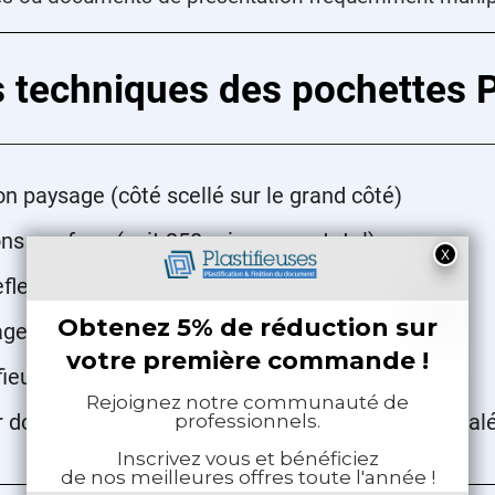
es techniques des pochette
on paysage (côté scellé sur le grand côté)
s par face (soit 250 microns au total)
flet pour une lecture facilitée
e 30% plus rapide en plastifieuse
fieuses format A3 nécessaires
r documents pédagogiques, professionnels, signal