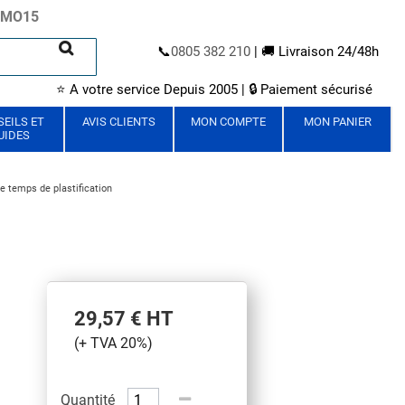
ROMO15
📞
0805 382 210
| 🚚 Livraison 24/48h
⭐ A votre service Depuis 2005 | 🔒 Paiement sécurisé
EILS ET
AVIS CLIENTS
MON COMPTE
MON PANIER
UIDES
 temps de plastification
29,57 €
HT
(+ TVA 20%)
Quantité