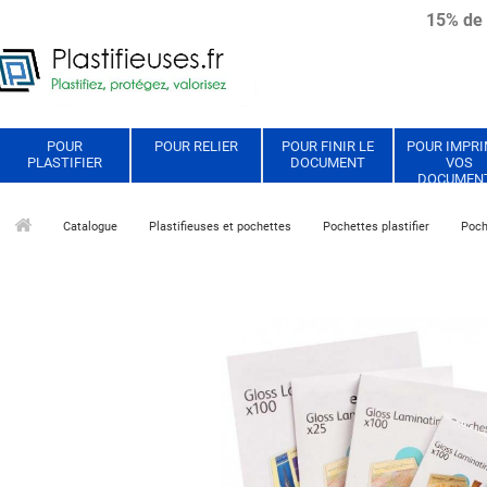
15% de 
POUR
POUR RELIER
POUR FINIR LE
POUR IMPR
PLASTIFIER
DOCUMENT
VOS
DOCUMEN
Catalogue
Plastifieuses et pochettes
Pochettes plastifier
Poch