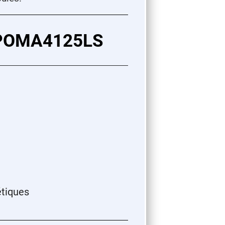
s POMA4125LS
étiques