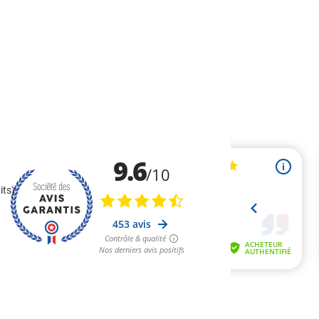
H
its)