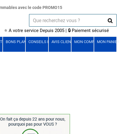
sommables avec le code PROMO15
📞
0805 382 210
| 🚚 Livraison 24/48h
⭐ A votre service Depuis 2005 | 🔒 Paiement sécurisé
 DETACHEES
TIONS MÉTIER
BONS PLANS
CONSEILS ET GUIDES
AVIS CLIENTS
MON COMPTE
MON PANIER