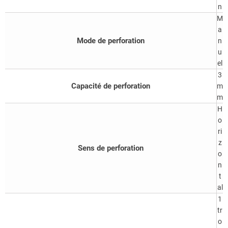
n
M
a
Mode de perforation
n
u
el
3
Capacité de perforation
m
m
H
o
ri
z
Sens de perforation
o
n
t
al
1
tr
o