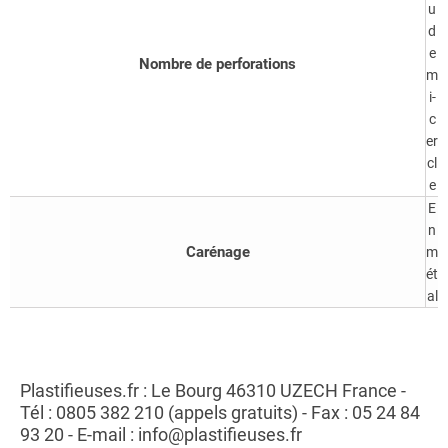
u
d
e
Nombre de perforations
m
i-
c
er
cl
e
E
n
Carénage
m
ét
al
Plastifieuses.fr : Le Bourg 46310 UZECH France -
Tél : 0805 382 210 (appels gratuits) - Fax : 05 24 84
93 20 - E-mail : info@plastifieuses.fr