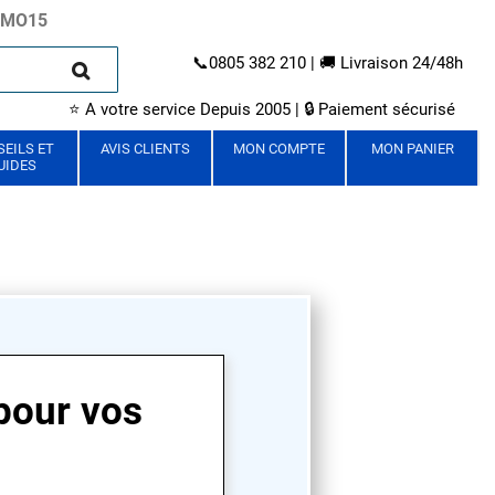
ROMO15
📞
0805 382 210
| 🚚 Livraison 24/48h
⭐ A votre service Depuis 2005 | 🔒 Paiement sécurisé
EILS ET
AVIS CLIENTS
MON COMPTE
MON PANIER
UIDES
 pour vos