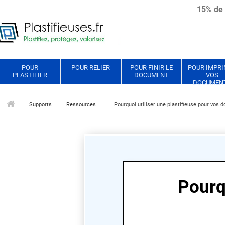
15% de 
POUR
POUR RELIER
POUR FINIR LE
POUR IMPR
PLASTIFIER
DOCUMENT
VOS
DOCUMEN
Supports
Ressources
Pourquoi utiliser une plastifieuse pour vos 
Pourqu