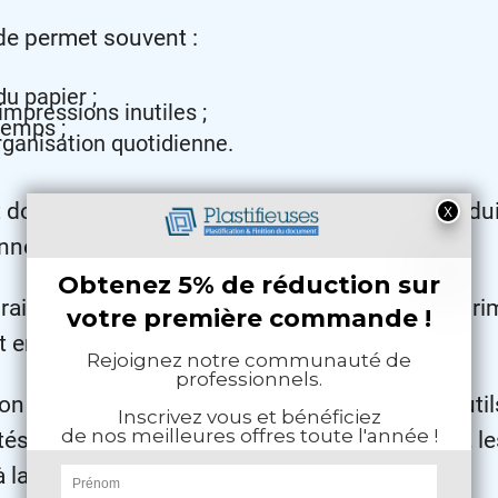
de permet souvent :
u papier ;
impressions inutiles ;
temps ;
organisation quotidienne.
it donc comme un petit investissement qui produi
années.
it été imprimé 100 fois peut parfois être imprim
et encore.
son que les plastifieuses sont devenues des outi
ités, les commerces, les ateliers de production, l
 la maison.