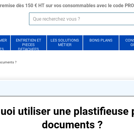
remise dès 150 € HT sur vos consommables avec le code P
IMER
ENTRETIEN ET
LES SOLUTIONS
BONS PLANS
CONS
PIECES
MÉTIER
G
TS
DETACHEES
documents ?
oi utiliser une plastifieuse
documents ?