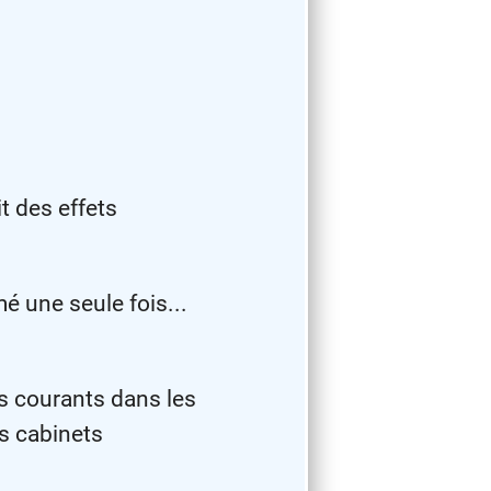
t des effets
é une seule fois...
ls courants dans les
es cabinets