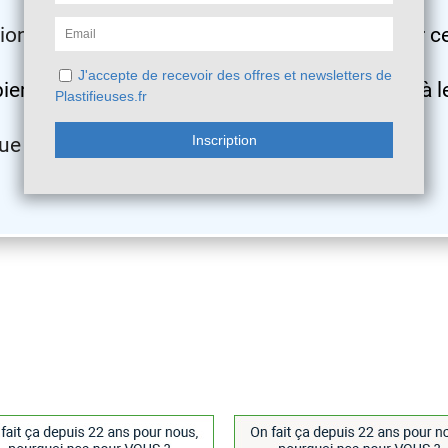
ion n'est pas seulement :
« Comment protéger c
en de fois vais-je pouvoir l'utiliser sans avoir à le
e la plastification révèle tout son intérêt ...