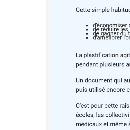
Cette simple habitu
d'économiser d
de réduire les 
de gagner du 
d'améliorer l'
La plastification ag
pendant plusieurs 
Un document qui aura
puis utilisé encore 
C'est pour cette rai
écoles, les collectiv
médicaux et même à