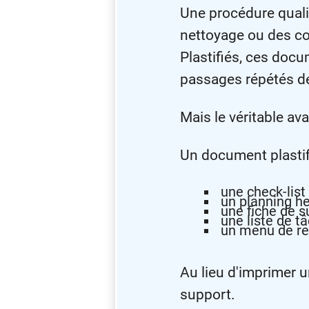
Une procédure qualit
nettoyage ou des c
Plastifiés, ces docu
passages répétés de
Mais le véritable ava
Un document plastifi
une check-list 
un planning h
une fiche de su
une liste de t
un menu de re
Au lieu d'imprimer u
support.