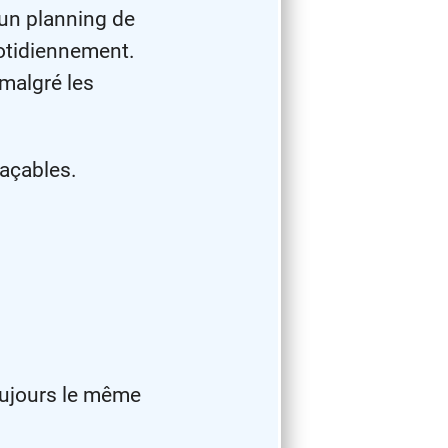
 un planning de
otidiennement.
 malgré les
façables.
toujours le même