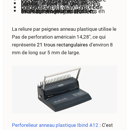
La reliure plastique a bien des atouts. Déjà le fait que les consommables de reliure plastique sont très peu chers à l'achat.
Elle propose un vaste choix de diamètres (de 6 à 51 mm) et de coloris.
De plus, elle offre le gros avantage de pouvoir
mettre facilement à jour les dossiers
en enlevant ou en ajoutant éventuellement des feuillets.
La reliure par peignes anneau plastique utilise le
Pas de perforation américain 14,28", ce qui
représente
21 trous rectangulaires
d'environ 8
mm de long sur 5 mm de large.
Perforelieur anneau plastique Ibind A12
: C'est