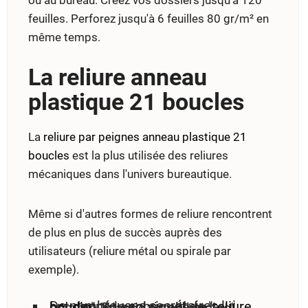
feuilles. Perforez jusqu'à 6 feuilles 80 gr/m² en
même temps.
La reliure anneau
plastique 21 boucles
La
reliure par peignes anneau plastique 21
boucles
est la plus utilisée des reliures
mécaniques dans l'univers bureautique.
Même si d'autres formes de reliure rencontrent
de plus en plus de succès auprès des
utilisateurs (reliure métal ou spirale par
exemple).
De nombreuses secrétaires lui ont donné le sobriquet de "
reliure boudin
". En anglais elle se nomme "plastic comb binding".