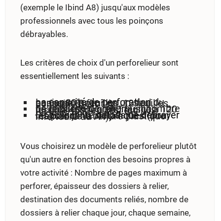
(exemple le Ibind A8) jusqu'aux modèles
professionnels avec tous les poinçons
débrayables.
Les critères de choix d'un perforelieur sont
essentiellement les suivants :
La
capacité de perforation
du papier 80 gr/m² en un seul passage (8 feuilles, 12 feuilles, 30 feuilles, etc ...),
La
capacité de reliure
en nombre de feuilles 80 gr/m² (jusqu'à 120 feuilles, jusqu'à 300 feuilles, jusqu'à 450 feuilles, etc ...),
La possibilité ou pas de
débrayer les poinçons métalliques
(pour réaliser de la reliure plastique inférieure au A4),
Vous choisirez un modèle de perforelieur plutôt
qu'un autre en fonction des besoins propres à
votre activité : Nombre de pages maximum à
perforer, épaisseur des dossiers à relier,
destination des documents reliés, nombre de
dossiers à relier chaque jour, chaque semaine,