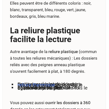
Elles peuvent être de différents coloris : noir,
blanc, transparent, bleu, rouge, vert, jaune,
bordeaux, gris, bleu marine.
La reliure plastique
facilite la lecture
Autre avantage de la
reliure plastique
(commun
à toutes les reliures mécaniques) : Les dossiers
reliés avec des peignes anneau plastique
s'ouvrent facilement à plat, à 180 degrés.
L'ouverture à plat du dossier facilite grandement la lecture des pages (contrairement à la
reliure thermique
).
La possibilité de
prendre des notes sur les feuilles
est également plus aisée une fois le dossier ouvert à plat.
Vous pouvez aussi
ouvrir les dossiers à 360