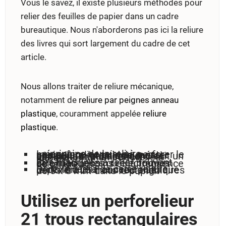
Vous le savez, il existe plusieurs méthodes pour
relier des feuilles de papier dans un cadre
bureautique. Nous n'aborderons pas ici la reliure
des livres qui sort largement du cadre de cet
article.
Nous allons traiter de reliure mécanique,
notamment de
reliure par peignes anneau
plastique
, couramment appelée
reliure
plastique
.
Le principe de la reliure mécanique consiste à perforer le papier à relier puis de monter une reliure (plastique, métal, spirale). On utilisera donc soit un perforateur et un relieur distincts, soit un perforelieur intégré.
Ces machines à relier peuvent être manuelles ou électriques selon les besoins et la fréquence de reliure.
Dans le cadre de cette reliure, le perforelieur anneau plastique perforera 21 trous rectangulaires de 5 x 8 mm dans le papier.
Utilisez un perforelieur
21 trous rectangulaires