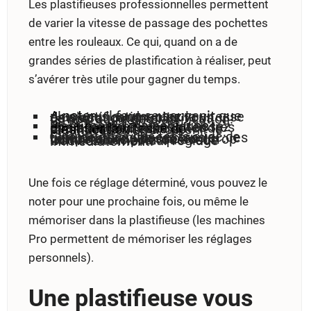
Les plastifieuses professionnelles permettent
de varier la vitesse de passage des pochettes
entre les rouleaux. Ce qui, quand on a de
grandes séries de plastification à réaliser, peut
s’avérer très utile pour gagner du temps.
A noter
: Il faut se souvenir que plus vous augmentez la vitesse de plastification, plus vous devrez augmenter la température de plastification.
De la même manière, une plastification de papier assez épais avec des pochettes très épaisses peut nécessiter de
diminuer la vitesse de plastification
pour obtenir le résultat désiré.
L’importance des tests avec ce type de machine est crucial : les combinaisons possibles température/vitesse sont trop nombreuses pour que vous trouviez le meilleur réglage immédiatement.
Une fois ce réglage déterminé, vous pouvez le
noter pour une prochaine fois, ou même le
mémoriser dans la plastifieuse (les machines
Pro permettent de mémoriser les réglages
personnels).
Une plastifieuse vous