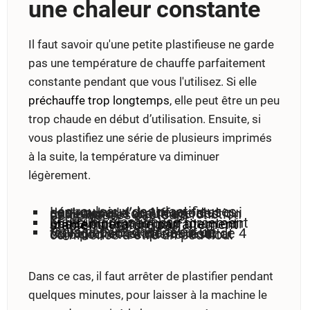
une chaleur constante
Il faut savoir qu'une petite plastifieuse ne garde
pas une température de chauffe parfaitement
constante pendant que vous l'utilisez. Si elle
préchauffe trop longtemps
, elle peut être un peu
trop chaude en début d’utilisation. Ensuite, si
vous plastifiez une série de plusieurs imprimés
à la suite, la température va diminuer
légèrement.
Les rouleaux des plastifieuses sont munis d’un thermostat qui déclenche le chauffage des rouleaux ou l’arrête en fonction de ce que les capteurs perçoivent.
Mais une plastifieuse bureautique n'est pas forcément assez puissante pour maintenir une
température parfaitement stable
sur la longueur.
Vous pouvez donc avoir un réglage parfait en début de travail et constater au bout de 4 ou 5 pochettes que le résultat commence à être un peu flou.
Dans ce cas, il faut arrêter de plastifier pendant
quelques minutes, pour laisser à la machine le