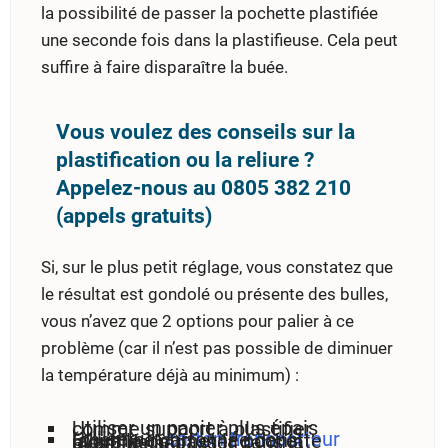
la possibilité de passer la pochette plastifiée
une seconde fois dans la plastifieuse. Cela peut
suffire à faire disparaître la buée.
Vous voulez des conseils sur la
plastification ou la reliure ?
Appelez-nous au 0805 382 210
(appels gratuits)
Si, sur le plus petit réglage, vous constatez que
le résultat est gondolé ou présente des bulles,
vous n’avez que 2 options pour palier à ce
problème (car il n’est pas possible de diminuer
la température déjà au minimum) :
Utiliser un papier plus épais comme support à plastifier,
Utiliser un
carton transporteur
(chemise cartonnée dans laquelle ont met la pochette avant de la passer dans la plastifieuse),