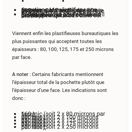
Question
: Ma plastifieuse ne propose que 2 réglages : 80 ou 125 mic. Cela veut-il dire que je ne peux pas plastifier de pochettes 100 microns par face ?
Réponse
: Vous pouvez utiliser du 100 microns par face, mais il faudra alors prendre certaines précautions qui sont développées plus bas dans cet article ...
Viennent enfin les plastifieuses bureautiques les
plus puissantes qui acceptent toutes les
épaisseurs : 80, 100, 125, 175 et 250 microns
par face.
A noter
: Certains fabricants mentionnent
l’épaisseur total de la pochette plutôt que
l’épaisseur d’une face. Les indications sont
donc :
160 mic (soit 2 x 80 microns par face),
200 mic (soit 2 x 100 microns par face),
250 mic (soit 2 x 125 microns par face),
350 mic (soit 2 x 175 microns par face),
500 mic (soit 2 x 250 microns par face),