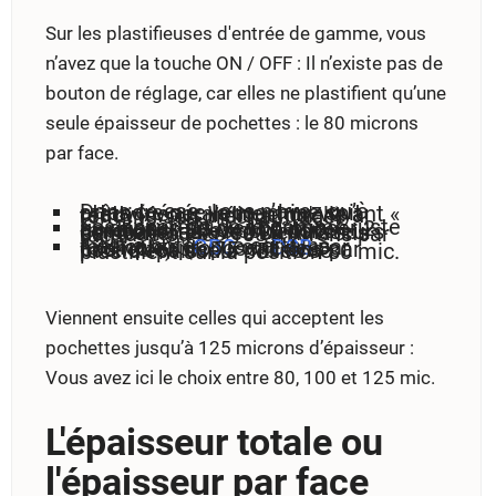
Sur les plastifieuses d'entrée de gamme, vous
n’avez que la touche ON / OFF : Il n’existe pas de
bouton de réglage, car elles ne plastifient qu’une
seule épaisseur de pochettes : le 80 microns
par face.
Dans ce cas, vous n’avez qu’à attendre que la machine soit prête (généralement un voyant « ready » vous indique qu'elle a terminé son préchauffage)
Les appareils de la gamme juste au dessus peuvent proposer 2 positions : 80 ou 100 mic (microns). Elles sont donc compatibles avec 2 épaisseurs de pochettes : les 80 microns par face ou les 100 microns par face.
Il est à noter que certains fabricants (
GBC
ou
DSB
par exemple) proposent des pochettes de 75 microns par face d’épaisseur : Elles se plastifient sur la position 80 mic.
Viennent ensuite celles qui acceptent les
pochettes jusqu’à 125 microns d’épaisseur :
Vous avez ici le choix entre 80, 100 et 125 mic.
L'épaisseur totale ou
l'épaisseur par face