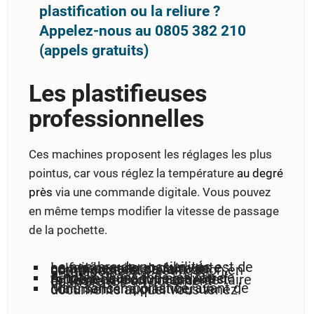
plastification ou la reliure ?
Appelez-nous au 0805 382 210
(appels gratuits)
Les plastifieuses
professionnelles
Ces machines proposent les réglages les plus
pointus, car vous réglez la température
au degré
près
via une commande digitale. Vous pouvez
en même temps modifier la vitesse de passage
de la pochette.
Le nombre de possibilités est de ce fait beaucoup plus vaste ; cela nécessite de faire de nombreux tests avant de commencer la plastification en grand nombre.
A noter
: Dans tous les cas de figure, et quel que soit votre modèle de plastifieuse, il est fortement recommandé de faire un test avec un document équivalent;
Mais sans importance, avant de commencer à plastifier un documents auquel vous tenez.