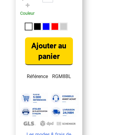
Couleur
Ajouter au
panier
Référence
RGM8BL
Les modes & frais de