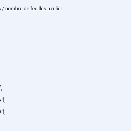
/ nombre de feuilles à relier
,
 f,
 f,