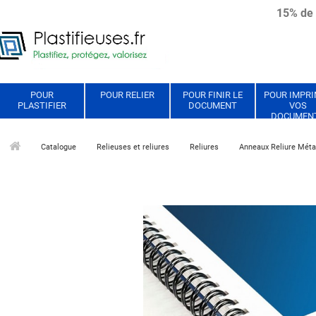
15% de 
POUR
POUR RELIER
POUR FINIR LE
POUR IMPR
PLASTIFIER
DOCUMENT
VOS
DOCUMEN
Catalogue
Relieuses et reliures
Reliures
Anneaux Reliure Méta