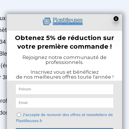
ux
imètres (mm)
4 (reliure 21 poinçons)
 Bleu, Rouge, Argent,
1 (écartement : 8,47 mm)
r 30 cm
professionnelle à vos dossiers
ossiers A4 jusqu'à 105 feuilles 80 gr/m²