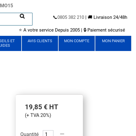
ROMO15
📞
0805 382 210
| 🚚 Livraison 24/48h
⭐ A votre service Depuis 2005 | 🔒 Paiement sécurisé
EILS ET
AVIS CLIENTS
MON COMPTE
MON PANIER
UIDES
19,85 €
HT
(+ TVA 20%)
Quantité