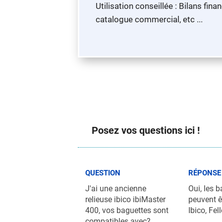
Utilisation conseillée : Bilans fi
catalogue commercial, etc ...
Posez vos questions ici !
QUESTION
RÉPONSE
J'ai une ancienne
Oui, les 
relieuse ibico ibiMaster
peuvent ê
400, vos baguettes sont
Ibico, Fel
compatibles avec?