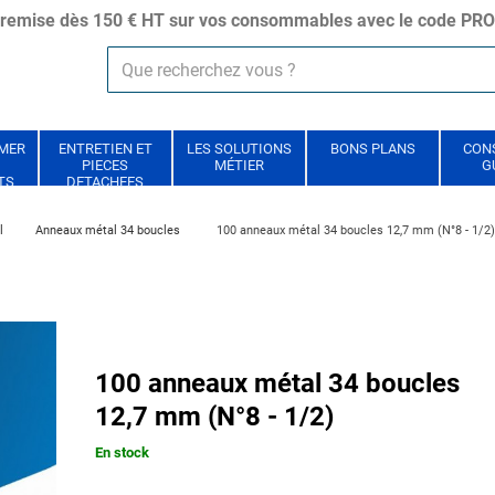
remise dès 150 € HT sur vos consommables avec le code P
IMER
ENTRETIEN ET
LES SOLUTIONS
BONS PLANS
CONS
PIECES
MÉTIER
G
TS
DETACHEES
l
Anneaux métal 34 boucles
100 anneaux métal 34 boucles 12,7 mm (N°8 - 1/2)
100 anneaux métal 34 boucles
12,7 mm (N°8 - 1/2)
En stock