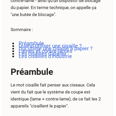
contre-lame - ainsi qu'un dispositif de blocage
du papier. En terme technique, on appelle ça
"une butée de blocage".
Sommaire :
Préambule
Quand utiliser une cisaille ?
Qui utilise une cisaille à papier ?
Lames et contre-lames
Les cisailles d'atelier
Les cisailles d'industrie
Préambule
Le mot cisaille fait penser aux ciseaux. Cela
vient du fait que le système de coupe est
identique (lame + contre-lame), de ce fait les 2
appareils "cisaillent le papier".