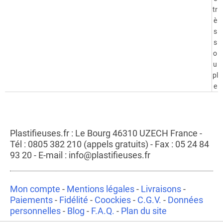
tr
è
s
s
o
u
pl
e
Plastifieuses.fr : Le Bourg 46310 UZECH France -
Tél : 0805 382 210 (appels gratuits) - Fax : 05 24 84
93 20 - E-mail : info@plastifieuses.fr
Mon compte
-
Mentions légales
-
Livraisons
-
Paiements
-
Fidélité
-
Coockies
-
C.G.V.
-
Données
personnelles
-
Blog
-
F.A.Q.
-
Plan du site