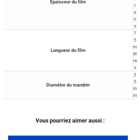
Epaisseur du film
r
o
n
s
7
5
m
Longueur du film
èt
re
s
2
5
Diamètre du mandrin
m
m
Vous pourriez aimer aussi :