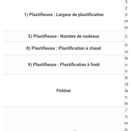
3
2
1) Plastifieuse : Largeur de plastification
0
m
m
5) Plastifieuse : Nombre de rouleaux
2
O
8) Plastifieuse : Plastification à chaud
ui
N
9) Plastifieuse : Plastification à froid
o
n
B
ril
Finition
la
n
te
7
5
m
ic