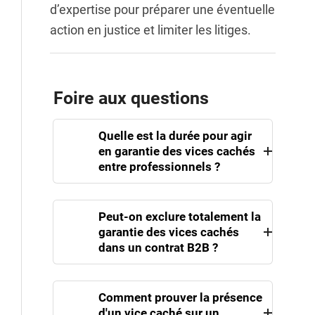
d’expertise pour préparer une éventuelle
action en justice et limiter les litiges.
Foire aux questions
Quelle est la durée pour agir
en garantie des vices cachés
entre professionnels ?
Peut-on exclure totalement la
Dans les relations
entre
garantie des vices cachés
dans un contrat B2B ?
professionnels
, le délai pour intenter
une action en garantie des vices
cachés est de
deux ans
à partir de la
Comment prouver la présence
La Cour de cassation reconnaît la
découverte du vice. Ce délai s'ajoute
d'un vice caché sur un