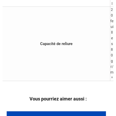
l
2
0
fe
ui
ll
e
Capacité de reliure
s
8
0
g
r/
m
²
Vous pourriez aimer aussi :